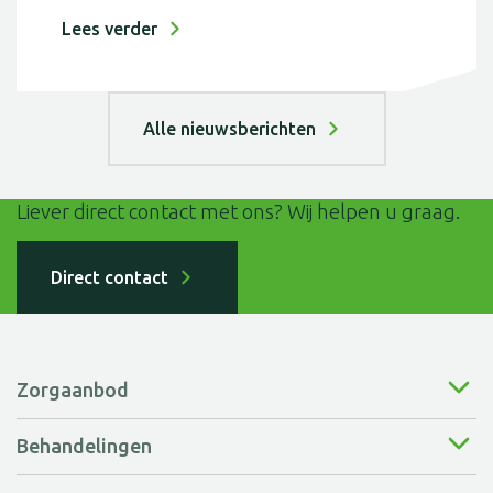
Lees verder
Alle nieuwsberichten
Liever direct contact met ons? Wij helpen u graag.
Direct contact
Zorgaanbod
Behandelingen
Wonen bij ons
Kortdurende zorg