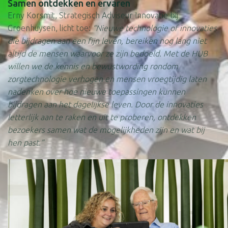
Samen ontdekken en ervaren
Erny Korsmit, Strategisch Adviseur Innovatie bij
Groenhuysen, licht toe:
“Nieuwe technologie of innovaties
die bijdragen aan een fijn leven, bereiken nog lang niet
altijd de mensen waarvoor ze zijn bedoeld. Met de HUB
willen we de kennis en bewustwording rondom
zorgtechnologie verhogen en mensen vroegtijdig laten
nadenken over hoe nieuwe toepassingen kunnen
bijdragen aan het dagelijkse leven. Door de innovaties
letterlijk aan te raken en uit te proberen, ontdekken
bezoekers samen wat de mogelijkheden zijn en wat bij
hen past.”