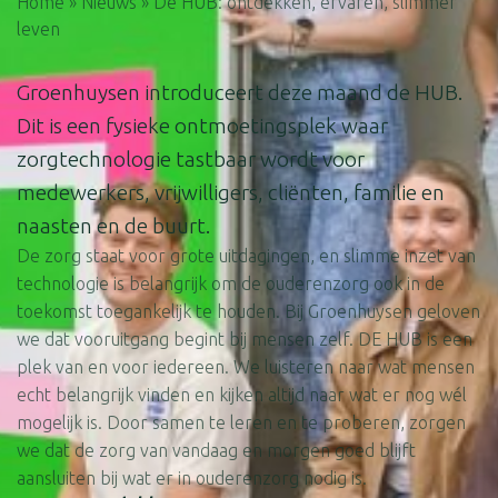
Home
»
Nieuws
»
De HUB: ontdekken, ervaren, slimmer
leven
Groenhuysen introduceert deze maand de HUB.
Dit is een fysieke ontmoetingsplek waar
zorgtechnologie tastbaar wordt voor
medewerkers, vrijwilligers, cliënten, familie en
naasten en de buurt.
De zorg staat voor grote uitdagingen, en slimme inzet van
technologie is belangrijk om de ouderenzorg ook in de
toekomst toegankelijk te houden. Bij Groenhuysen geloven
we dat vooruitgang begint bij mensen zelf. DE HUB is een
plek van en voor iedereen. We luisteren naar wat mensen
echt belangrijk vinden en kijken altijd naar wat er nog wél
mogelijk is. Door samen te leren en te proberen, zorgen
we dat de zorg van vandaag en morgen goed blijft
aansluiten bij wat er in ouderenzorg nodig is.