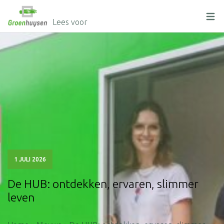
Lees voor
" alt=""/>
1 JULI 2026
De HUB: ontdekken, ervaren, slimmer
leven