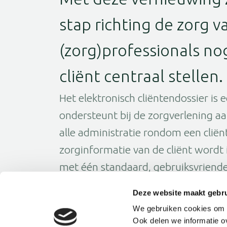
stap richting de zorg 
(zorg)professionals n
cliënt centraal stellen.
Het elektronisch cliëntendossier is
ondersteunt bij de zorgverlening aan
alle administratie rondom een cliënt
zorginformatie van de cliënt wordt
met één standaard, gebruiksvriende
werken, zijn onze medewerkers alti
Deze website maakt gebru
ontwikkelingen en kunnen zij soep
We gebruiken cookies om f
ONS van leverancier Nedap
Ook delen we informatie o