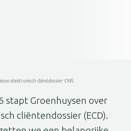
euw elektronisch cliëntdossier ONS
6 stapt Groenhuysen over
sch cliëntendossier (ECD).
zetten we een belangrijke