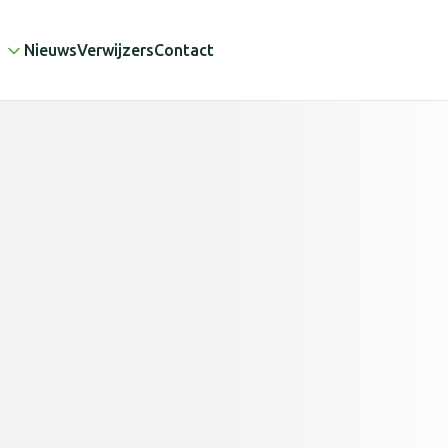
Nieuws
Verwijzers
Contact
" alt=""/>