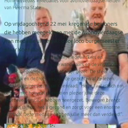
Home
»
Nieuws
»
Medailles voor avondvierdaagse-helden
van Heerma State
Op vrijdagochtend 22 mei kregen de bewoners
die hebben meegelopen met de Avondvierdaagse
hun medaille uitgereikt door loco burgemeester
Klaar Koenraad.
Onder luid applaus van familie, medewerkers en
medebewoners werden de wandelaars en de vrijwilligers
die hen begeleiden in het zonnetje gezet. De sfeer was
feestelijk en de trots was van de gezichten af te lezen.
Loco burgemeester Klaar Koenraad: “Het is fantastisch om
te zien met hoeveel energie en plezier jullie deze
sportieve prestatie hebben neergezet. Bewegen brengt
mensen samen, het is gezond en zorgt voor een enorme
glimlach. Deze medaille hebben jullie meer dan verdiend!”.