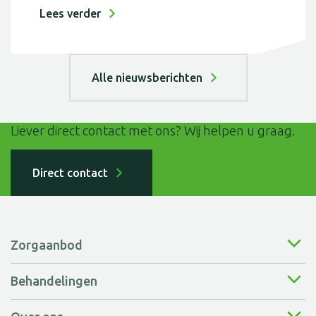
Lees verder
Alle nieuwsberichten
Liever direct contact met ons? Wij helpen u graag.
Direct contact
Zorgaanbod
Behandelingen
Wonen bij ons
Kortdurende zorg