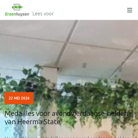
Lees voor
" alt=""/>
22 MEI 2026
Medailles voor avondvierdaagse-helden
van Heerma State