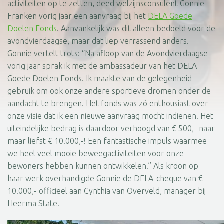
activiteiten op te zetten, deed welzijnsconsulent Gonnie
Franken vorig jaar een aanvraag bij het
DELA Goede
Doelen Fonds
. Aanvankelijk was dit alleen bedoeld voor de
avondvierdaagse, maar dat liep verrassend anders.
Gonnie vertelt trots: “Na afloop van de Avondvierdaagse
vorig jaar sprak ik met de ambassadeur van het DELA
Goede Doelen Fonds. Ik maakte van de gelegenheid
gebruik om ook onze andere sportieve dromen onder de
aandacht te brengen. Het fonds was zó enthousiast over
onze visie dat ik een nieuwe aanvraag mocht indienen. Het
uiteindelijke bedrag is daardoor verhoogd van € 500,- naar
maar liefst € 10.000,-! Een fantastische impuls waarmee
we heel veel mooie beweegactiviteiten voor onze
bewoners hebben kunnen ontwikkelen.” Als kroon op
haar werk overhandigde Gonnie de DELA-cheque van €
10.000,- officieel aan Cynthia van Overveld, manager bij
Heerma State.