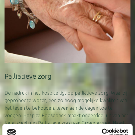
Palliatieve zorg
De nadruk in het hospice ligt op palliatieve zorg. Waarbij
geprobeerd wordt, een zo hoog mogelijke kwaliteit van
het leven te behouden, leven aan de dagen toe te
voegen. Hospice Roosdonck maakt onderdeel uit van het
Kenniscentrum Palliatieve zorg van Groenhuysen. Naast
het hospice is er een opleidingscentrum. Deze kennis