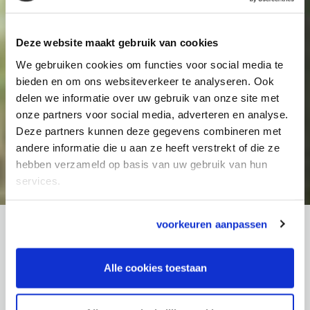
wordt gedeeld met alle locaties en teams van
Groenhuysen, waardoor we kwalitatief hoogwaardige
palliatieve terminale zorg kunnen bieden aan alle cliënten
Deze website maakt gebruik van cookies
en hun naasten.
We gebruiken cookies om functies voor social media te
bieden en om ons websiteverkeer te analyseren. Ook
delen we informatie over uw gebruik van onze site met
Palliatieve zorg
onze partners voor social media, adverteren en analyse.
Deze partners kunnen deze gegevens combineren met
andere informatie die u aan ze heeft verstrekt of die ze
Download Brochure Hospice
hebben verzameld op basis van uw gebruik van hun
services.
voorkeuren aanpassen
GH23-003-BROCHURE-HOSPICE-
ROOSDONCK.PDF
Alle cookies toestaan
GH23 Brochure Hospice
Roosdonck