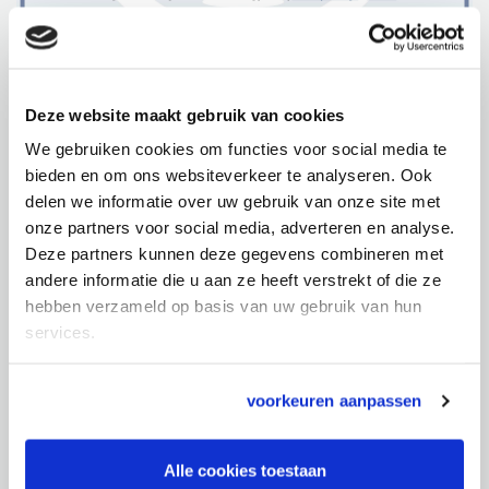
CO2 Footprint
Deze website maakt gebruik van cookies
Groenhuysen heeft door het invullen van de CO2
We gebruiken cookies om functies voor social media te
reductietool berekend wat het effect is van de
bieden en om ons websiteverkeer te analyseren. Ook
maatregelen die Groenhuysen heeft doorgevoerd en
delen we informatie over uw gebruik van onze site met
waarmee energiebesparing kan worden behaald. Dit
onze partners voor social media, adverteren en analyse.
wordt uitgedrukt in de CO2 footprint zoals in
Deze partners kunnen deze gegevens combineren met
onderstaande afbeelding zichtbaar is. Door het invoeren
andere informatie die u aan ze heeft verstrekt of die ze
van de energiebesparende maatregelen kan in 2030
hebben verzameld op basis van uw gebruik van hun
totaal 56% worden bespaard, in 2050 kan dat oplopen
services.
tot een totaal van 69%, waarbij Groenhuysen met extra
maatregelen streeft naar een totaal van 95%.
voorkeuren aanpassen
Voor alle actuele milieugegevens, kunt u terecht op de
website van de Milieubarometer
, waar Groenhuysen haar
Alle cookies toestaan
cijfers heeft gepubliceerd.