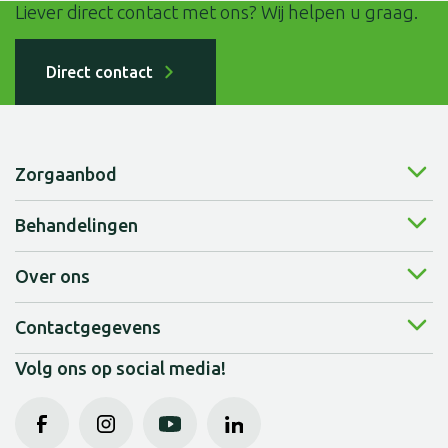
Liever direct contact met ons? Wij helpen u graag.
Direct contact
Zorgaanbod
Behandelingen
Wonen bij ons
Kortdurende zorg
Over ons
Fysiotherapie
Zorg vanuit thuis
Logopedie
Overdag bij ons
Contactgegevens
Over ons
Ergotherapie
Behandelingen
Organisatie
Centraal Bureau
Volg ons op social media!
Dieet- en voedingsadvies
Expertises
Bovendonk 29
Zorgtechnologie
Beweeg je fit!
4707 ZH Roosendaal
Samen doen
Alle behandelingen
088 - 55 740 00