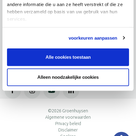
andere informatie die u aan ze heeft verstrekt of die ze
hebben verzameld op basis van uw gebruik van hun
Zorgaanbod
services.
Behandelingen
Wonen bij ons
voorkeuren aanpassen
Kortdurende zorg
Over ons
Fysiotherapie
Zorg vanuit thuis
Logopedie
Alle cookies toestaan
Overdag bij ons
Contactgegevens
Over ons
Ergotherapie
Behandelingen
Organisatie
Centraal Bureau
Volg ons op social media!
Dieet- en voedingsadvies
Expertises
Alleen noodzakelijke cookies
Bovendonk 29
Zorgtechnologie
Beweeg je fit!
4707 ZH Roosendaal
Samen doen
Alle behandelingen
088 - 55 740 00
Kwaliteit
Routebeschrijving
Werken bij
©2026 Groenhuysen
Postadres
Algemene voorwaarden
Postbus 1596 4700 BN Roosendaal
Privacy beleid
Disclaimer