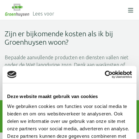
Lees voor
Zijn er bijkomende kosten als ik bij
Groenhuysen woon?
Bepaalde aanvullende producten en diensten vallen niet
onder de Wet langdurige zorg. Denk aan waskosten of
aansluiting voor tv en telefoon. Uiteraard bent u geheel
vrij in uw keuze dit wel of niet af te nemen. U kunt deze
prijzen opvragen via ons Klantbureau.
Deze website maakt gebruik van cookies
Liever direct contact met ons? Wij helpen u graag.
We gebruiken cookies om functies voor social media te
bieden en om ons websiteverkeer te analyseren. Ook
delen we informatie over uw gebruik van onze site met
Direct contact
onze partners voor social media, adverteren en analyse.
Deze partners kunnen deze gegevens combineren met