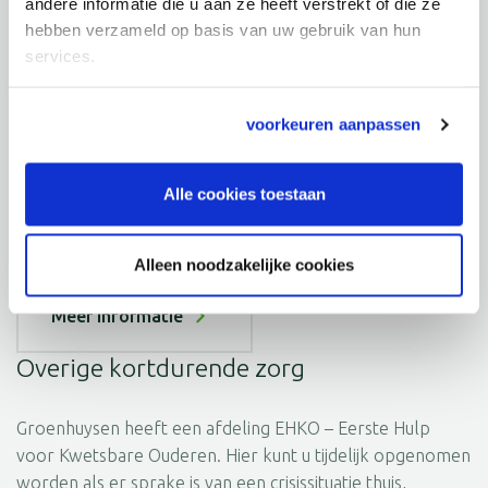
Hospice Roosdonck
andere informatie die u aan ze heeft verstrekt of die ze
hebben verzameld op basis van uw gebruik van hun
services.
In ons hospice Roosdonck kunnen terminaal zieke
mensen tot hun overlijden in een warme, huiselijke sfeer
worden verzorgd door een team van goed opgeleide
voorkeuren aanpassen
medewerkers en vrijwilligers. Hospice Roosdonck maakt
deel uit van het Regionaal Palliatief Centrum, waar naast
Alle cookies toestaan
het hospice ook onderzoek en een opleidingscentrum
deel van uitmaken.
Alleen noodzakelijke cookies
Meer informatie
Overige kortdurende zorg
Groenhuysen heeft een afdeling EHKO – Eerste Hulp
voor Kwetsbare Ouderen. Hier kunt u tijdelijk opgenomen
worden als er sprake is van een crisissituatie thuis,