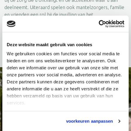
deelneemt. Uiteraard spelen ook mantelzorgers, familie
en vrienden een rol bij de invulling van het
dagprogramma. Zij zijn onderdeel van het leven van onze
bewoners.
Bewoners over Het Zellebergenkwartier
Deze website maakt gebruik van cookies
We gebruiken cookies om functies voor social media te
bieden en om ons websiteverkeer te analyseren. Ook
delen we informatie over uw gebruik van onze site met
onze partners voor social media, adverteren en analyse.
Deze partners kunnen deze gegevens combineren met
De waardering voor Het
andere informatie die u aan ze heeft verstrekt of die ze
Zellebergenkwartier
hebben verzameld op basis van uw gebruik van hun
services.
voorkeuren aanpassen