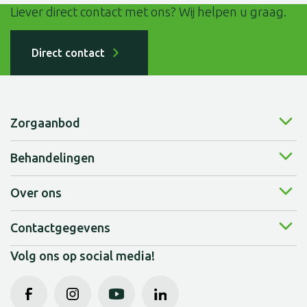
Liever direct contact met ons? Wij helpen u graag.
Direct contact
Zorgaanbod
Behandelingen
Wonen bij ons
Kortdurende zorg
Over ons
Fysiotherapie
Zorg vanuit thuis
Logopedie
Overdag bij ons
Contactgegevens
Over ons
Ergotherapie
Behandelingen
Organisatie
Centraal Bureau
Volg ons op social media!
Dieet- en voedingsadvies
Expertises
Bovendonk 29
Zorgtechnologie
Beweeg je fit!
4707 ZH Roosendaal
Samen doen
Alle behandelingen
088 - 55 740 00