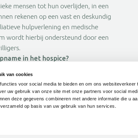
zieke mensen tot hun overlijden, in een
kunnen rekenen op een vast en deskundig
liatieve hulpverlening en medische
am wordt hierbij ondersteund door een
lligers.
pname in het hospice?
palliatieve zorg. Hierin vertellen we u
ik van cookies
g er geboden wordt. Daarna kunt u diverse
uncties voor social media te bieden en om ons websiteverkeer 
dag bent u van harte welkom voor een
ver uw gebruik van onze site met onze partners voor social medi
nnen deze gegevens combineren met andere informatie die u aa
n verzameld op basis van uw gebruik van hun services.
ber van 13.30 tot 16.30 uur.