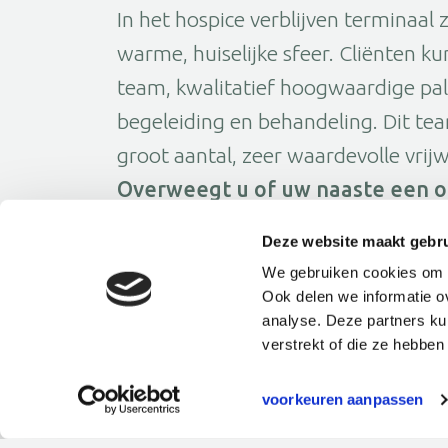
In het hospice verblijven terminaal 
warme, huiselijke sfeer. Cliënten 
team, kwalitatief hoogwaardige pal
begeleiding en behandeling. Dit te
groot aantal, zeer waardevolle vrijwi
Overweegt u of uw naaste een o
Om 13.30u start de presentatie over 
Deze website maakt gebru
meer over het hospice en welke zor
We gebruiken cookies om f
kraampjes bezoeken. De gehele mid
Ook delen we informatie o
analyse. Deze partners ku
rondleiding door het hospice.
verstrekt of die ze hebbe
De open dag vindt plaats op 12 okto
Hospice Roosdonck
voorkeuren aanpassen
Kalsdonksestraat 89a