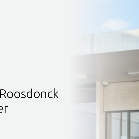
 Roosdonck
er