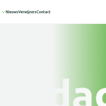
Nieuws
Verwijzers
Contact
" alt=""/>