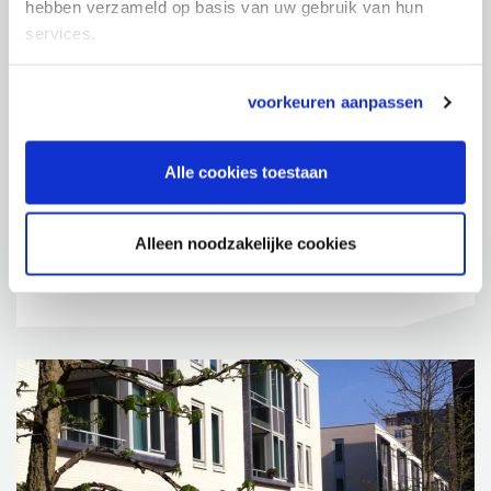
hebben verzameld op basis van uw gebruik van hun
services.
voorkeuren aanpassen
CENTRUM VOOR WONEN & ZORG
Blankershof
Dragon 2
Alle cookies toestaan
4751 KK Oud Gastel
088 - 55 745 35
Alleen noodzakelijke cookies
Bekijk locatie