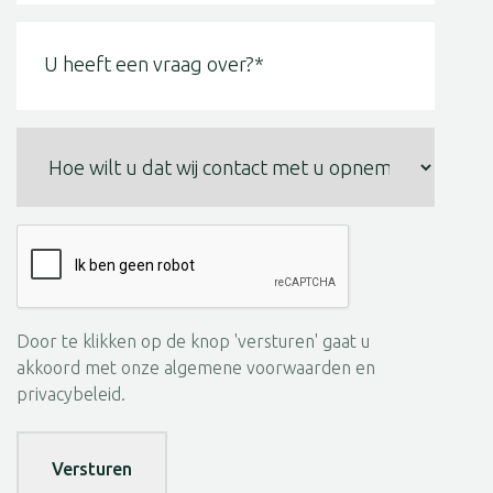
functie?
U
(Vereist)
heeft
een
vraag
over?
Hoe
wilt
(Vereist)
u
dat
wij
contact
met
u
Door te klikken op de knop 'versturen' gaat u
opnemen?
akkoord met onze algemene voorwaarden en
(Vereist)
privacybeleid.