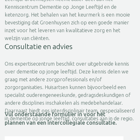
Kenniscentrum Dementie op Jonge Leeftijd en de
ketenzorg. Het behalen van het keurmerk is een mooie
bevestiging dat Groenhuysen zich op een goede manier
inzet voor het leveren van kwalitatieve zorg en het
welzijn van cliënten.
Consultatie en advies
Ons expertisecentrum beschikt over uitgebreide kennis
over dementie op jonge leeftijd. Deze kennis delen we
graag met andere zorgprofessionals en/of
zorgorganisaties. Huisartsen kunnen bijvoorbeeld een
specialist ouderengeneeskunde, gedragsdeskundigen of
andere disciplines inschakelen als medebehandelaar.
Daarnaast biedt ons interdisciplinair team, gespecialiseerd
Vul onderstaande formulier in voor het
in dementie op jonge leeftijd, consultaties aan in de regio.
plannen van een intercollegiale consultatie.
Naam