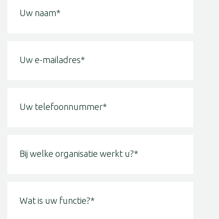
E-
mailadres
(Vereist)
Telefoon
(Vereist)
Bij
welke
organisatie
werkt
u?
Wat
is
(Vereist)
uw